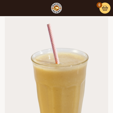
0
Home
/
Verse sappen
/ Banaan