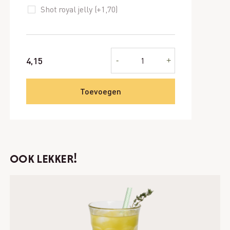
Shot royal jelly (+
1,70
)
Banaan
4,15
-
+
aantal
Toevoegen
ook lekker!