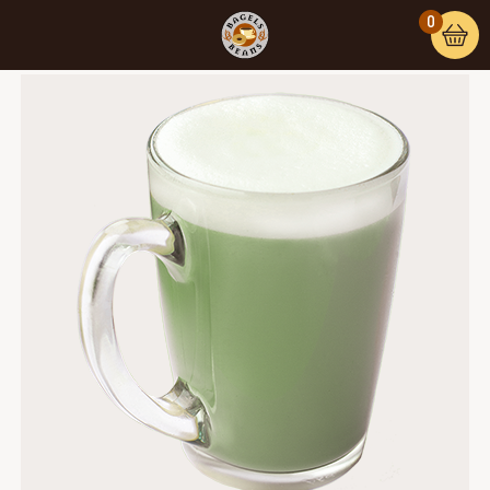
0
Home
/
Warme dranken
/ Matcha latte soja