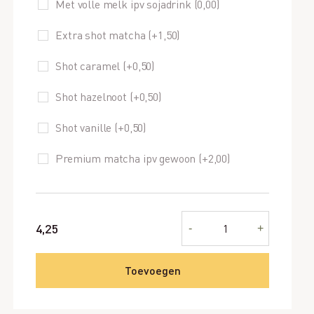
Met volle melk ipv sojadrink (
0,00
)
Extra shot matcha (+
1,50
)
Shot caramel (+
0,50
)
Shot hazelnoot (+
0,50
)
Shot vanille (+
0,50
)
Premium matcha ipv gewoon (+
2,00
)
Matcha
4,25
-
+
latte
soja
aantal
Toevoegen