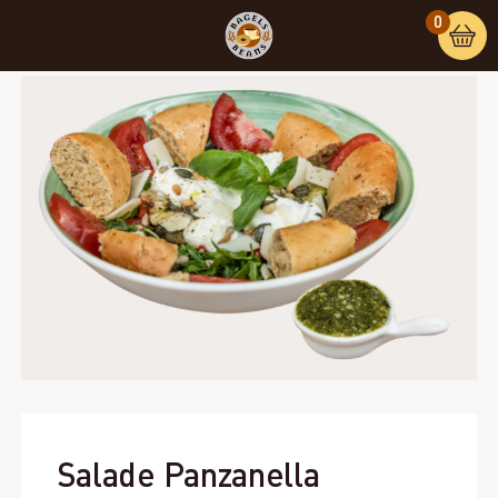
0
Home
/
Salades + bites
/ Salade Panzanella
Salade Panzanella