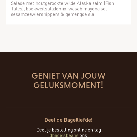
Salade met houtgerookte wilde Alaska zalm (Fish
Tales), boekweitsalademix, wasabimayonaise,
sesamzeewiersnippers & gemengde sla.
geniet van jouw
geluksmoment!
Deel de Bagelliefde!
Deel je bestelling online en tag
@bagelsbeans
ons.