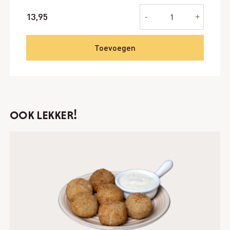
Salade
13,95
-
+
Panzanella
aantal
Toevoegen
ook lekker!