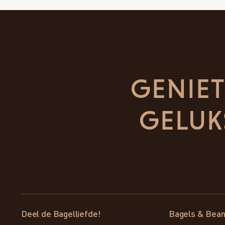
genie
gelu
Deel de Bagelliefde!
Bagels & Bea