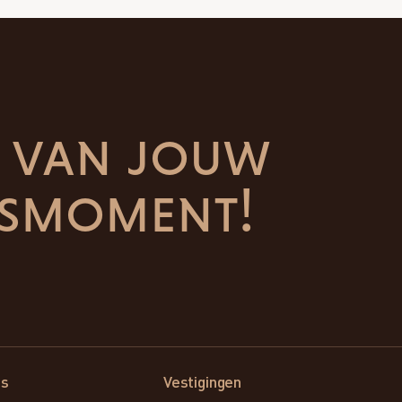
t van jouw
ksmoment!
ns
Vestigingen