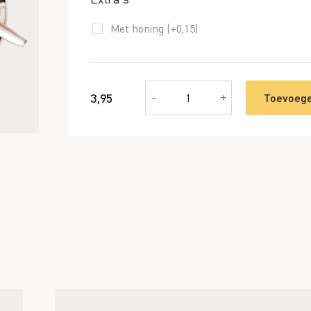
Met honing (+
0,15
)
Verse
3,95
Toevoeg
-
+
thee
(biologisch)
aantal