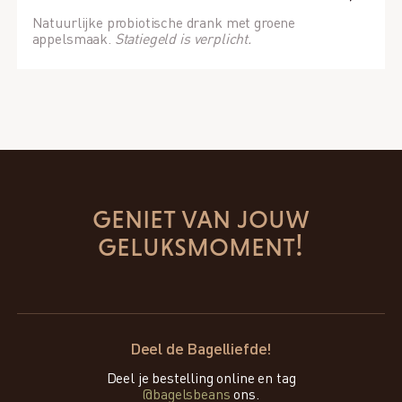
Natuurlijke probiotische drank met groene
appelsmaak.
Statiegeld is verplicht.
geniet van jouw
geluksmoment!
Deel de Bagelliefde!
Deel je bestelling online en tag
@bagelsbeans
ons.