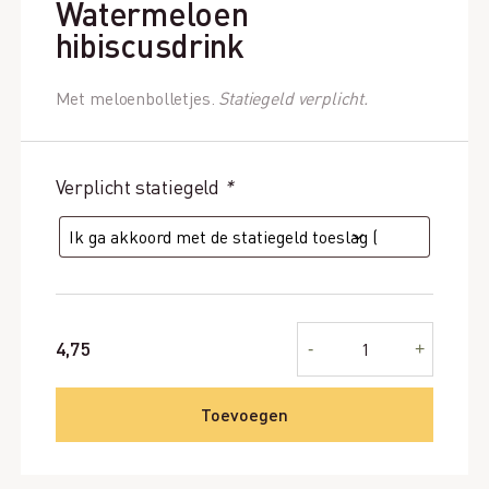
Watermeloen
hibiscusdrink
Met meloenbolletjes.
Statiegeld verplicht.
Verplicht statiegeld
*
Watermeloen
4,75
-
+
hibiscusdrink
aantal
Toevoegen