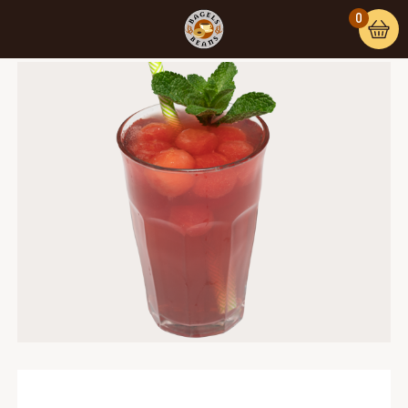
0
Home
/
Koude dranken
/ Watermeloen hibiscusdrink